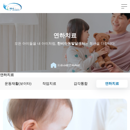
연하치료
모든 아이들을 내 아이처럼,
한비아동발달센터
는 최선을 다합니다.
프로그램
연하치료
연하치료
운동재활(보이타)
작업치료
감각통합
연하치료